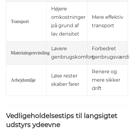
Højere
omkostninger
Mere effektiv
Transport
på grund af
transport
lav densitet
Lavere
Forbedret
Materialegenvinding
genbrugskomfort
genbrugsværdi
Renere og
Løse rester
mere sikker
Arbejdsmiljø
skaber farer
drift
Vedligeholdelsestips til langsigtet
udstyrs ydeevne