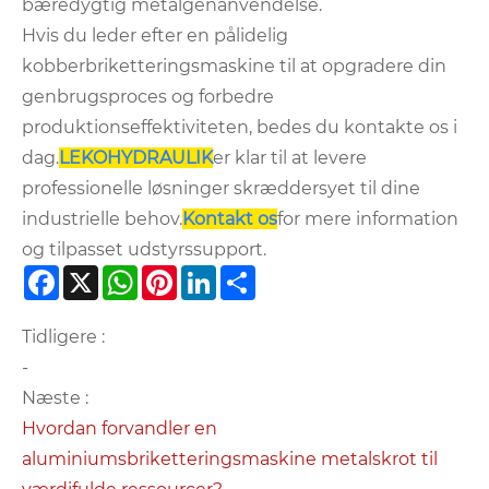
bæredygtig metalgenanvendelse.
Hvis du leder efter en pålidelig
kobberbriketteringsmaskine til at opgradere din
genbrugsproces og forbedre
produktionseffektiviteten, bedes du kontakte os i
dag.
LEKOHYDRAULIK
er klar til at levere
professionelle løsninger skræddersyet til dine
industrielle behov.
Kontakt os
for mere information
og tilpasset udstyrssupport.
Facebook
X
WhatsApp
Pinterest
LinkedIn
Share
Tidligere :
-
Næste :
Hvordan forvandler en
aluminiumsbriketteringsmaskine metalskrot til