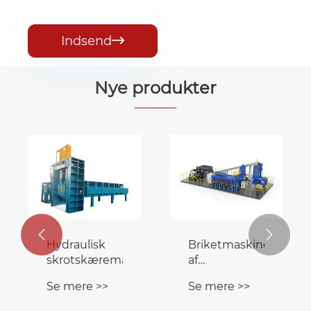
Indsend

Nye produkter
Metalbriketpressemaskine
Bronze
L
barbermaskine
s
Se mere >>
til
Se mere >>
S
brikettering

