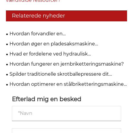
værdifulde ressourcer?
Relaterede nyheder
Hvordan forvandler en
aluminiumsbriketteringsmaskine metalskrot til
Hvordan øger en pladesaksmaskine
værdifulde ressourcer?
produktionseffektiviteten?
Hvad er fordelene ved hydraulisk
metalbriketmaskine?
Hvordan fungerer en jernbriketteringsmaskine?
Spilder traditionelle skrotballepressere dit
overskud?
Hvordan optimerer en stålbriketteringsmaskine
din metalgenbrugsproces?
Efterlad mig en besked