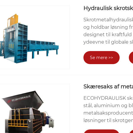
Hydraulisk skrot
Skrotmetalhydraulis
og holdbar løsning f
designet til kraftful
ydeevne til globale 
Se mere >>
Skæresaks af meta
ECOHYDRAULISK skrot
stål, aluminium og b
metalsaksproducent l
løsninger til skrotg