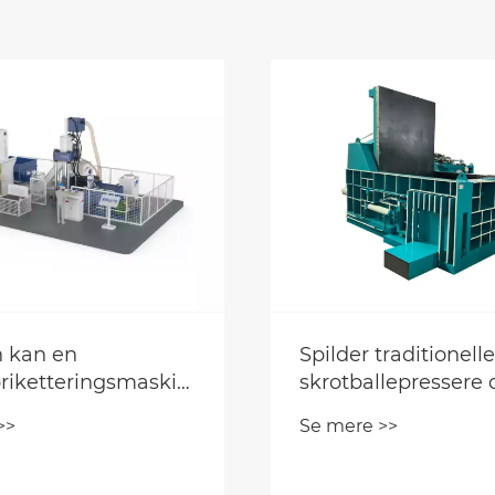
traditionelle
Hvordan øger en
lepressere dit
pladesaksmaskine
d?
produktionseffektiv
>>
Se mere >>