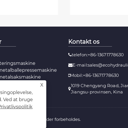
r
Kontakt os
telefon:+86-13671778630
tteringsmaskine
E-mail:sales@ecohydraul
metalballepressemaskine
Mobil:+86-13671778630
 metalsaksmaskine
X
1019 Chengyang Road, Jian
Jiangsu-provinsen, Kina
wsingoplevelse,
d. Ved at bruge
Privatlivspolitik
 Factory Alle rettigheder forbeholdes.