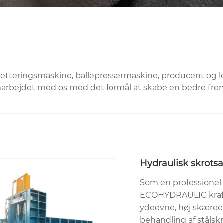
tteringsmaskine, ballepressermaskine, producent og le
amarbejdet med os med det formål at skabe en bedre fr
Hydraulisk skrots
Som en professionel 
ECOHYDRAULIC krafti
ydeevne, høj skæreeff
behandling af stålsk