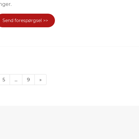
nger.
Send forespørgsel >>
5
...
9
»