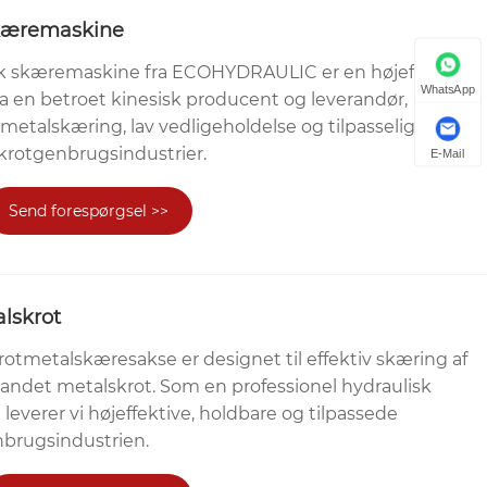
skæremaskine
k skæremaskine fra ECOHYDRAULIC er en højeffektiv
WhatsApp
ra en betroet kinesisk producent og leverandør,
d metalskæring, lav vedligeholdelse og tilpasselig
skrotgenbrugsindustrier.
E-Mail
Send forespørgsel >>
lskrot
metalskæresakse er designet til effektiv skæring af
landet metalskrot. Som en professionel hydraulisk
everer vi højeffektive, holdbare og tilpassede
enbrugsindustrien.