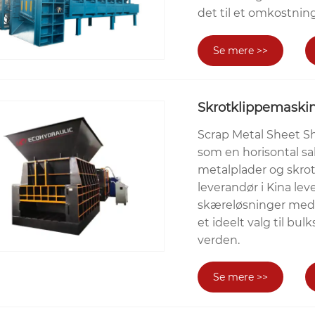
det til et omkostning
Se mere >>
Skrotklippemaski
Scrap Metal Sheet 
som en horisontal sak
metalplader og skro
leverandør i Kina l
skæreløsninger med st
et ideelt valg til bu
verden.
Se mere >>