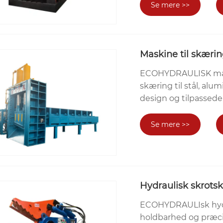
Se mere >>
Maskine til skærin
ECOHYDRAULISK maskin
skæring til stål, alu
design og tilpassede
Se mere >>
Hydraulisk skrot
ECOHYDRAULIsk hydra
holdbarhed og præcis