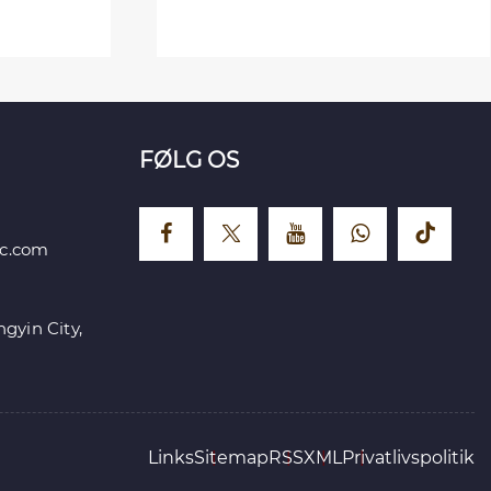
Se mere >>
FØLG OS
ic.com
gyin City,
Links
Sitemap
RSS
XML
Privatlivspolitik