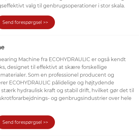
seffektivt valg til genbrugsoperationer i stor skala.
Send forespørgsel >>
ne
Shearing Machine fra ECOHYDRAULIC er også kendt
s, designet til effektivt at skære forskellige
tmaterialer. Som en professionel producent og
everer ECOHYDRAULIC pålidelige og højtydende
ærk hydraulisk kraft og stabil drift, hvilket gør det til
lkskrotforarbejdnings- og genbrugsindustrier over hele
Send forespørgsel >>