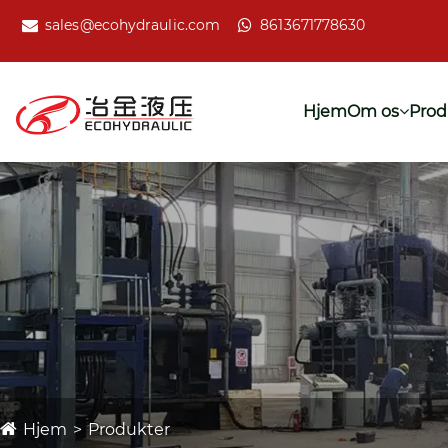
sales@ecohydraulic.com
8613671778630
Hjem
Om os
Prod
Hjem
Produkter