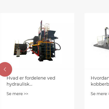

Hvordan kan en
Spilder 
kobberbriketteringsmaskine
skrotbal
forbedre
oversku
Se mere >>
Se mere 
metalgenbrugseffektiviteten?