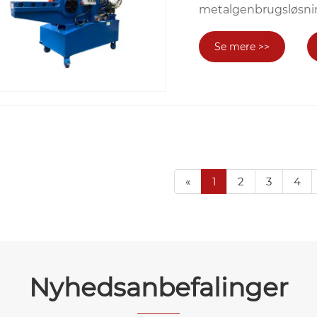
metalgenbrugsløsni
Se mere >>
«
1
2
3
4
Nyhedsanbefalinger