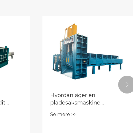

iteten?
Banebrydende løsninger:
Hydraulisk saks rolle i
moderne industrier