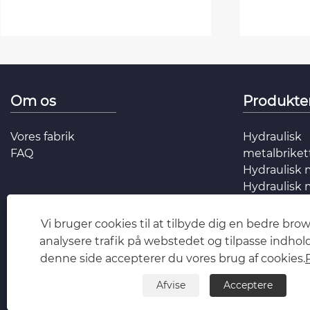
Om os
Produkte
Vores fabrik
Hydraulisk
FAQ
metalbrike
Hydraulisk 
Hydraulisk
Vi bruger cookies til at tilbyde dig en bedre bro
analysere trafik på webstedet og tilpasse indhol
denne side accepterer du vores brug af cookies.
Afvise
Acceptere
Copyright © 2026 Jiangyin Metallurgy Hydraulic Machinery