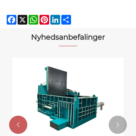
Facebook
X
WhatsApp
Pinterest
LinkedIn
Share
Nyhedsanbefalinger

