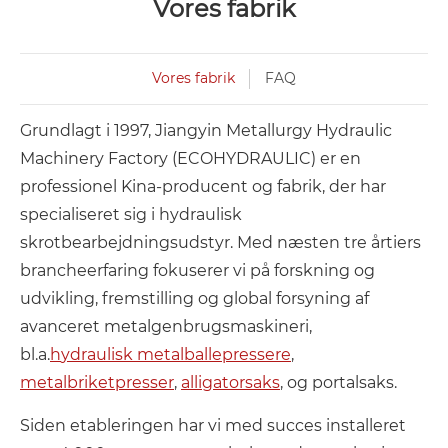
Vores fabrik
Vores fabrik
FAQ
Grundlagt i 1997, Jiangyin Metallurgy Hydraulic
Machinery Factory (ECOHYDRAULIC) er en
professionel Kina-producent og fabrik, der har
specialiseret sig i hydraulisk
skrotbearbejdningsudstyr. Med næsten tre årtiers
brancheerfaring fokuserer vi på forskning og
udvikling, fremstilling og global forsyning af
avanceret metalgenbrugsmaskineri,
bl.a.
h
ydraulisk metal
ballepressere
,
metalbriketpresser
,
alligatorsaks
, og portalsaks.
Siden etableringen har vi med succes installeret