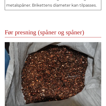
metalspåner. Brikettens diameter kan tilpasses.
Før presning (spåner og spåner)