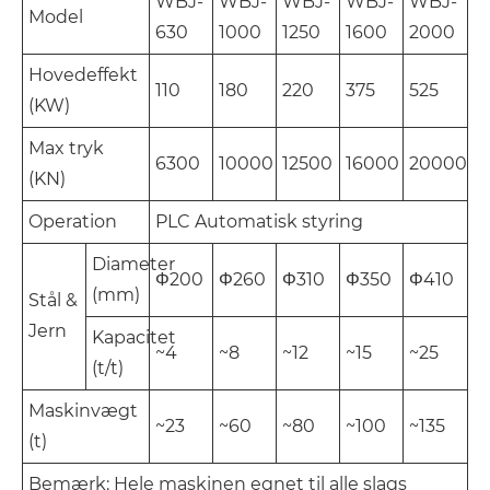
WBJ-
WBJ-
WBJ-
WBJ-
WBJ-
Model
630
1000
1250
1600
2000
Hovedeffekt
110
180
220
375
525
(KW)
Max tryk
6300
10000
12500
16000
20000
(KN)
Operation
PLC Automatisk styring
Diameter
Φ200
Φ260
Φ310
Φ350
Φ410
(mm)
Stål &
Jern
Kapacitet
~4
~8
~12
~15
~25
(t/t)
Maskinvægt
~23
~60
~80
~100
~135
(t)
Bemærk: Hele maskinen egnet til alle slags