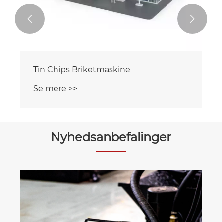


Tin Chips Briketmaskine
Se mere >>
Nyhedsanbefalinger
Hvad er fordelene ved hydraulisk
metalbriketmaskine?