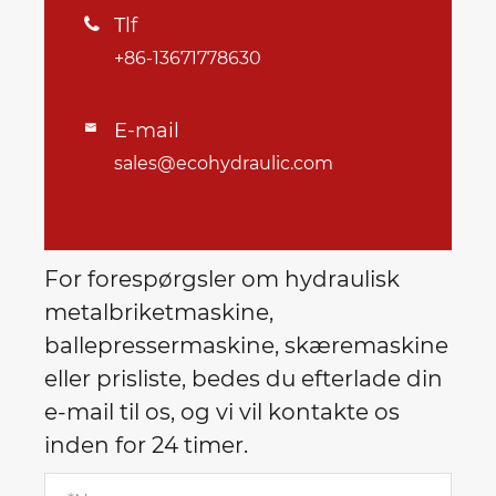
Tlf

+86-13671778630
E-mail

sales@ecohydraulic.com
For forespørgsler om hydraulisk
metalbriketmaskine,
ballepressermaskine, skæremaskine
eller prisliste, bedes du efterlade din
e-mail til os, og vi vil kontakte os
inden for 24 timer.