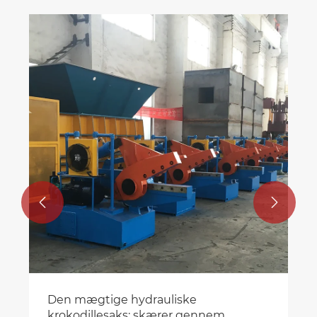
Hvordan fungerer en
jernbriketteringsmaskine?
Se mere >>

