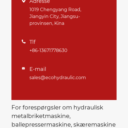
Adresse

1019 Chengyang Road,
Jiangyin City, Jiangsu-
provinsen, Kina
Tlf

+86-13671778630
E-mail

sales@ecohydraulic.com
For forespørgsler om hydraulisk
metalbriketmaskine,
ballepressermaskine, skæremaskine