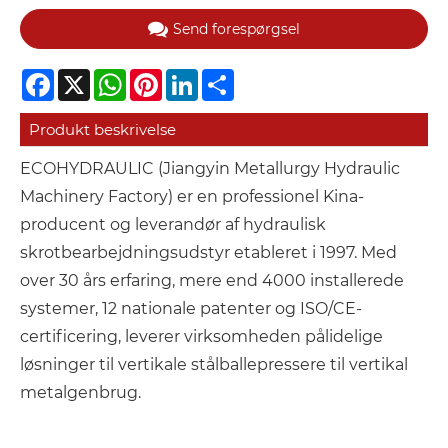
Send forespørgsel
Facebook
X
WhatsApp
Pinterest
LinkedIn
Share
Produkt beskrivelse
ECOHYDRAULIC (Jiangyin Metallurgy Hydraulic
Machinery Factory) er en professionel Kina-
producent og leverandør af hydraulisk
skrotbearbejdningsudstyr etableret i 1997. Med
over 30 års erfaring, mere end 4000 installerede
systemer, 12 nationale patenter og ISO/CE-
certificering, leverer virksomheden pålidelige
løsninger til vertikale stålballepressere til vertikal
metalgenbrug.