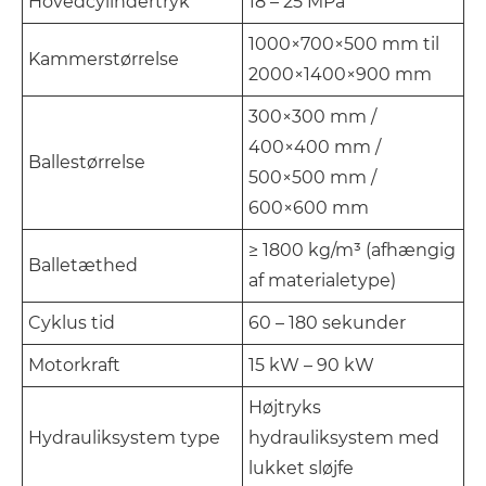
Hovedcylindertryk
18 – 25 MPa
1000×700×500 mm til
Kammerstørrelse
2000×1400×900 mm
300×300 mm /
400×400 mm /
Ballestørrelse
500×500 mm /
600×600 mm
≥ 1800 kg/m³ (afhængig
Balletæthed
af materialetype)
Cyklus tid
60 – 180 sekunder
Motorkraft
15 kW – 90 kW
Højtryks
Hydrauliksystem type
hydrauliksystem med
lukket sløjfe