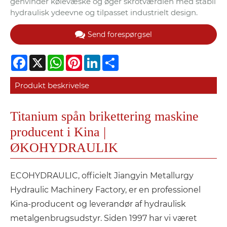
genvinder kølevæske og øger skrotværdien med stabil
hydraulisk ydeevne og tilpasset industrielt design.
Send forespørgsel
Facebook
X
WhatsApp
Pinterest
LinkedIn
Share
Produkt beskrivelse
Titanium spån brikettering maskine
producent i Kina |
ØKOHYDRAULIK
ECOHYDRAULIC, officielt Jiangyin Metallurgy
Hydraulic Machinery Factory, er en professionel
Kina-producent og leverandør af hydraulisk
metalgenbrugsudstyr. Siden 1997 har vi været