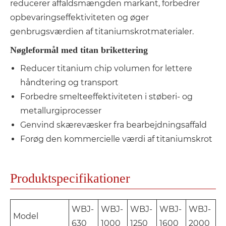
reducerer affaldsmængden markant, forbedrer
opbevaringseffektiviteten og øger
genbrugsværdien af ​​titaniumskrotmaterialer.
Nøgleformål med titan brikettering
Reducer titanium chip volumen for lettere
håndtering og transport
Forbedre smelteeffektiviteten i støberi- og
metallurgiprocesser
Genvind skærevæsker fra bearbejdningsaffald
Forøg den kommercielle værdi af titaniumskrot
Produktspecifikationer
WBJ-
WBJ-
WBJ-
WBJ-
WBJ-
Model
630
1000
1250
1600
2000