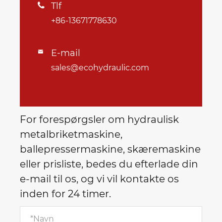
Tlf

+86-13671778630
E-mail

sales@ecohydraulic.com
For forespørgsler om hydraulisk
metalbriketmaskine,
ballepressermaskine, skæremaskine
eller prisliste, bedes du efterlade din
e-mail til os, og vi vil kontakte os
inden for 24 timer.