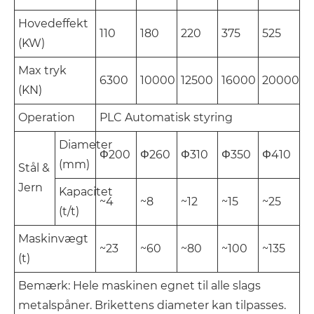
Hovedeffekt
110
180
220
375
525
(KW)
Max tryk
6300
10000
12500
16000
20000
(KN)
Operation
PLC Automatisk styring
Diameter
Φ200
Φ260
Φ310
Φ350
Φ410
(mm)
Stål &
Jern
Kapacitet
~4
~8
~12
~15
~25
(t/t)
Maskinvægt
~23
~60
~80
~100
~135
(t)
Bemærk: Hele maskinen egnet til alle slags
metalspåner. Brikettens diameter kan tilpasses.