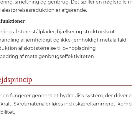
ring, smeltning og genbrug. Det spiller en nøglerolle i m
ialestørrelsesreduktion er afgørende.
funktioner
ring af store stålplader, bjælker og strukturskrot
andling af jernholdigt og ikke-jernholdigt metalaffald
uktion af skrotstørrelse til ovnopladning
bedring af metalgenbrugseffektiviteten
jdsprincip
nen fungerer gennem et hydraulisk system, der driver en 
kraft. Skrotmaterialer føres ind i skærekammeret, komp
bilitet.