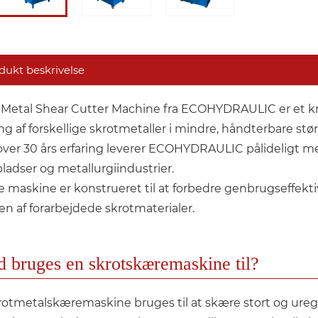
dukt beskrivelse
 Metal Shear Cutter Machine fra ECOHYDRAULIC er et kraf
ng af forskellige skrotmetaller i mindre, håndterbare stø
ver 30 års erfaring leverer ECOHYDRAULIC pålideligt me
ladser og metallurgiindustrier.
 maskine er konstrueret til at forbedre genbrugseffekt
n af ​​forarbejdede skrotmaterialer.
 bruges en skrotskæremaskine til?
rotmetalskæremaskine bruges til at skære stort og urege