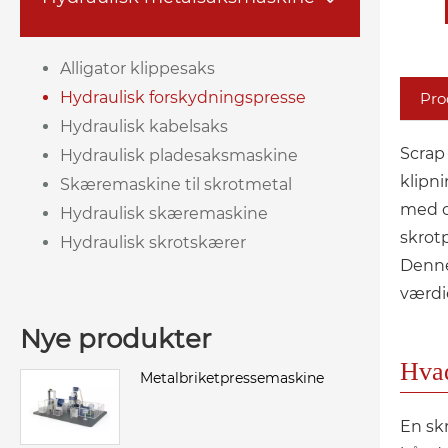
Alligator klippesaks
Hydraulisk forskydningspresse
Pro
Hydraulisk kabelsaks
Scrap
Hydraulisk pladesaksmaskine
klipni
Skæremaskine til skrotmetal
med o
Hydraulisk skæremaskine
skrotp
Hydraulisk skrotskærer
Denne
værdie
Nye produkter
Hvad
Metalbriketpressemaskine
En sk