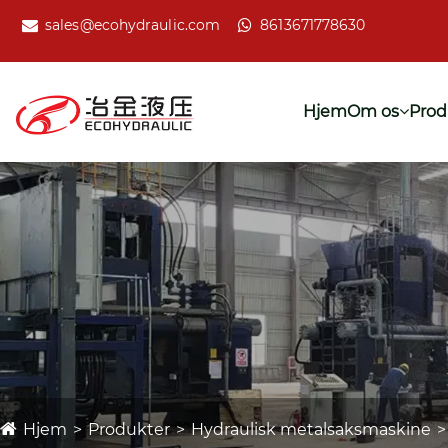
sales@ecohydraulic.com
8613671778630
Hjem
Om os
Prod
Hjem
Produkter
Hydraulisk metalsaksmaskine