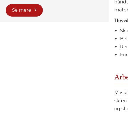
håndte
mater
Se mere
Hoved
Skæ
Beh
Red
For
Arbe
Maski
skære
og sta