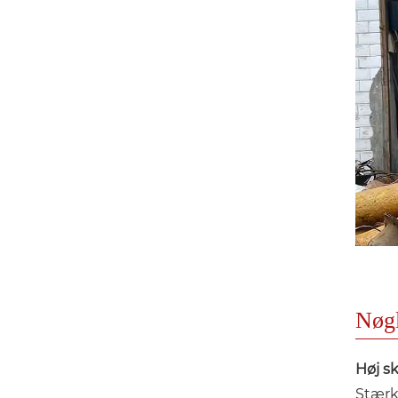
Nøgl
Høj s
Stærkt