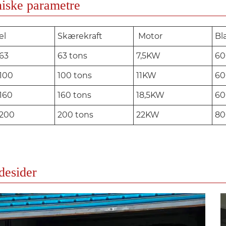
iske parametre
el
Skærekraft
Motor
Bl
63
63 tons
7,5KW
6
100
100 tons
11KW
6
160
160 tons
18,5KW
60
200
200 tons
22KW
80
desider