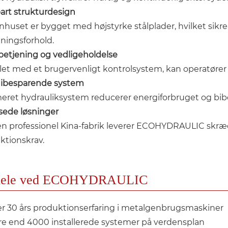
art strukturdesign
huset er bygget med højstyrke stålplader, hvilket sikrer 
tningsforhold.
etjening og vedligeholdelse
let med et brugervenligt kontrolsystem, kan operatører
ibesparende system
eret hydrauliksystem reducerer energiforbruget og bibe
ssede løsninger
n professionel Kina-fabrik leverer ECOHYDRAULIC skræd
ktionskrav.
dele ved ECOHYDRAULIC
r 30 års produktionserfaring i metalgenbrugsmaskiner
e end 4000 installerede systemer på verdensplan