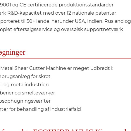
9001 og CE certificerede produktionsstandarder
rk R&D-kapacitet med over 12 nationale patenter
porteret til 50+ lande, herunder USA, Indien, Rusland o
plet eftersalgsservice og oversøisk supportnetværk
øgninger
 Metal Shear Cutter Machine er meget udbredt i:
brugsanlæg for skrot
l- og metalindustrien
berier og smelteværker
bsophugningsværfter
ter for behandling af industriaffald