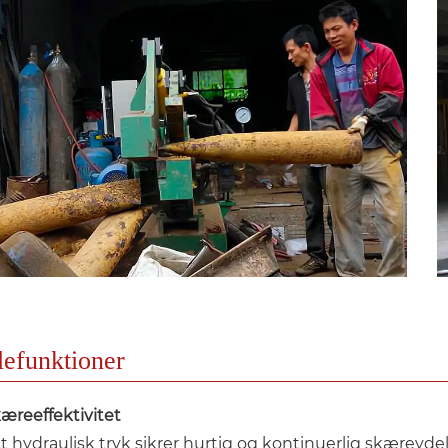
efunktioner
kæreeffektivitet
 hydraulisk tryk sikrer hurtig og kontinuerlig skæreydels