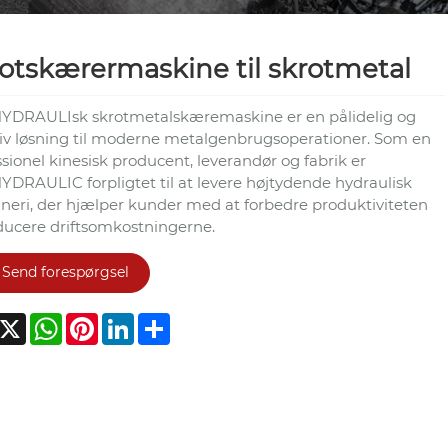
otskærermaskine til skrotmetal
DRAULIsk skrotmetalskæremaskine er en pålidelig og
tiv løsning til moderne metalgenbrugsoperationer. Som en
sionel kinesisk producent, leverandør og fabrik er
DRAULIC forpligtet til at levere højtydende hydraulisk
neri, der hjælper kunder med at forbedre produktiviteten
ducere driftsomkostningerne.
Send forespørgsel
acebook
X
WhatsApp
Pinterest
LinkedIn
Share