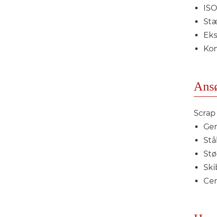
ISO
Stæ
Eks
Kom
Ans
Scrap
Gen
Stå
Stø
Ski
Cen