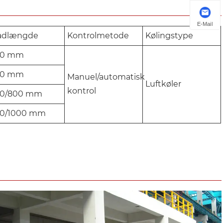
E-Mail
adlængde
Kontrolmetode
Kølingstype
00 mm
00 mm
Manuel/automatisk
Luftkøler
kontrol
0/800 mm
0/1000 mm