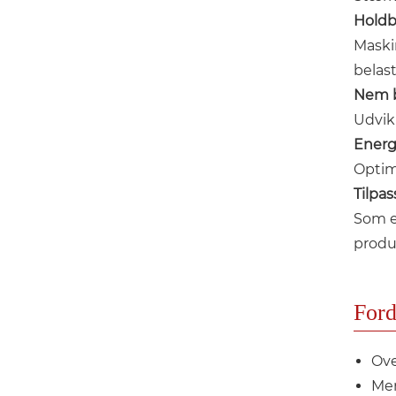
Holdb
Maskin
belas
Nem b
Udvik
Energ
Optim
Tilpa
Som e
produ
For
Ove
Mer