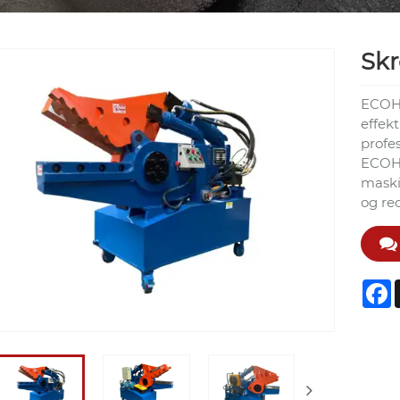
Skr
ECOHY
effek
profes
ECOHY
maski
og re
F