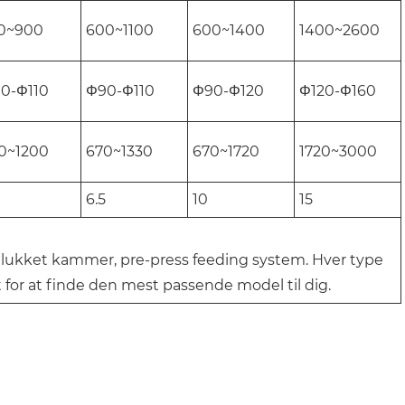
0~900
600~1100
600~1400
1400~2600
0-Φ110
Φ90-Φ110
Φ90-Φ120
Φ120-Φ160
0~1200
670~1330
670~1720
1720~3000
6.5
10
15
, lukket kammer, pre-press feeding system. Hver type
st for at finde den mest passende model til dig.