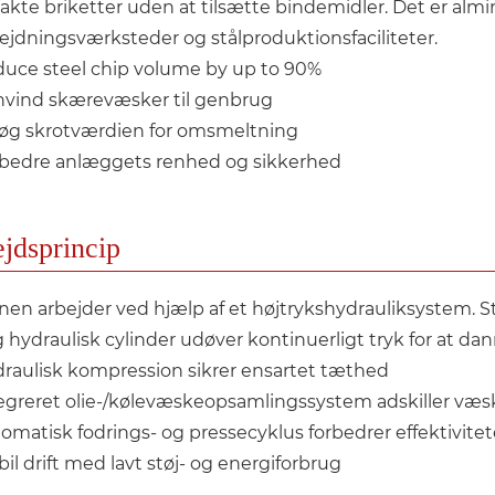
kte briketter uden at tilsætte bindemidler. Det er alm
ejdningsværksteder og stålproduktionsfaciliteter.
uce steel chip volume by up to 90%
vind skærevæsker til genbrug
øg skrotværdien for omsmeltning
bedre anlæggets renhed og sikkerhed
jdsprincip
nen arbejder ved hjælp af et højtrykshydrauliksystem. 
g hydraulisk cylinder udøver kontinuerligt tryk for at da
raulisk kompression sikrer ensartet tæthed
egreret olie-/kølevæskeopsamlingssystem adskiller væs
omatisk fodrings- og pressecyklus forbedrer effektivite
bil drift med lavt støj- og energiforbrug