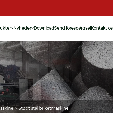
ukter
Nyheder
Download
Send forespørgsel
Kontakt os
maskine
Støbt stål briketmaskine