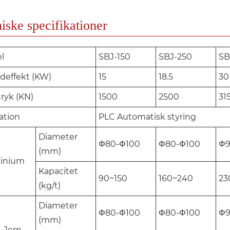
iske specifikationer
l
SBJ-150
SBJ-250
SB
deffekt (KW)
15
18.5
30
ryk (KN)
1500
2500
31
ation
PLC Automatisk styring
Diameter
Φ80-Φ100
Φ80-Φ100
Φ9
(mm)
inium
Kapacitet
90~150
160~240
23
(kg/t)
Diameter
Φ80-Φ100
Φ80-Φ100
Φ9
(mm)
& Jern