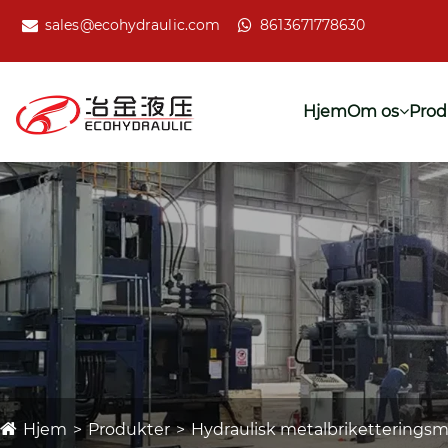
sales@ecohydraulic.com
8613671778630
Hjem
Om os
Prod
Hjem
Produkter
Hydraulisk metalbriketterings