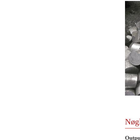
Nøgl
Outpu