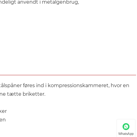
indeligt anvendt i metalgenbrug,
Stålspåner føres ind i kompressionskammeret, hvor en
nne tætte briketter.
ker
ten
WhatsApp