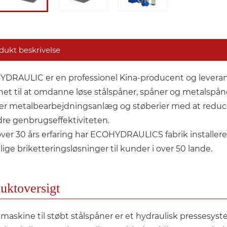
dukt beskrivelse
DRAULIC er en professionel Kina-producent og leverandø
net til at omdanne løse stålspåner, spåner og metalspån
er metalbearbejdningsanlæg og støberier med at reduc
dre genbrugseffektiviteten.
ver 30 års erfaring har ECOHYDRAULICS fabrik installer
lige briketteringsløsninger til kunder i over 50 lande.
uktoversigt
maskine til støbt stålspåner er et hydraulisk pressesyst