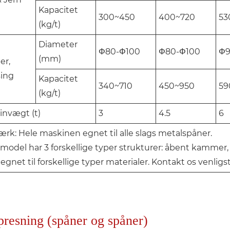
Kapacitet
300~450
400~720
53
(kg/t)
Diameter
Φ80-Φ100
Φ80-Φ100
Φ9
(mm)
er,
ing
Kapacitet
340~710
450~950
59
(kg/t)
invægt (t)
3
4.5
6
k: Hele maskinen egnet til alle slags metalspåner.
model har 3 forskellige typer strukturer: åbent kammer
legnet til forskellige typer materialer. Kontakt os venlig
presning (spåner og spåner)