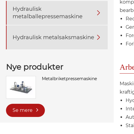
kompa
Hydraulisk
bearb

metalballepressemaskine
Red
Gen
For
Hydraulisk metalsaksmaskine

For
Nye produkter
Arbe
Metalbriketpressemaskine
Maski
krafti
Hyd
Int
Se mere
Aut
Sta