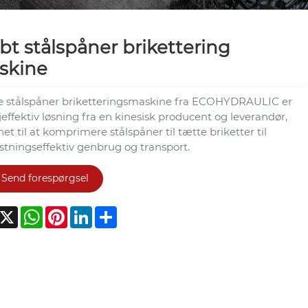
bt stålspåner brikettering
skine
e stålspåner briketteringsmaskine fra ECOHYDRAULIC er
effektiv løsning fra en kinesisk producent og leverandør,
et til at komprimere stålspåner til tætte briketter til
tningseffektiv genbrug og transport.
Send forespørgsel
acebook
X
WhatsApp
Pinterest
LinkedIn
Share