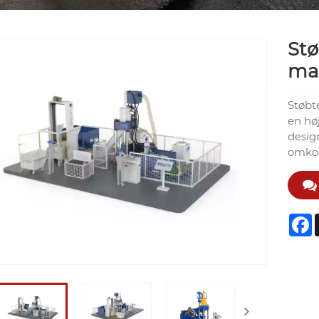
Stø
ma
Støbt
en høj
design
omkos
F