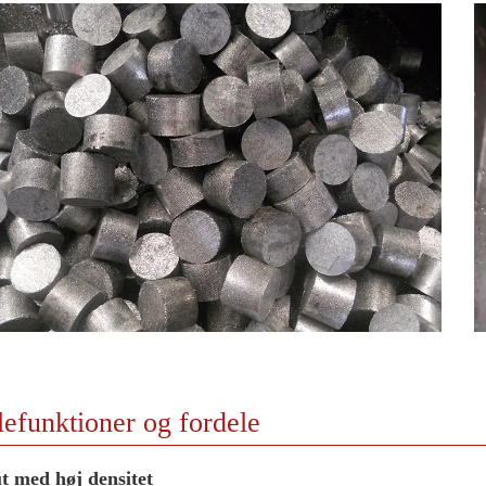
efunktioner og fordele
t med høj densitet