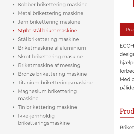
Kobber brikettering maskine
Metal brikettering maskine
Jern brikettering maskine
Pro
Støbt stål briketmaskine
Stål brikettering maskine
ECOHY
Briketmaskine af aluminium
desig
Skrot brikettering maskine
hjælp
Briketmaskine af messing
forbe
Bronze brikettering maskine
Med o
Titanium briketteringsmaskine
pålide
Magnesium brikettering
maskine
Tin brikettering maskine
Prod
Ikke-jernholdig
briketteringsmaskine
Briket