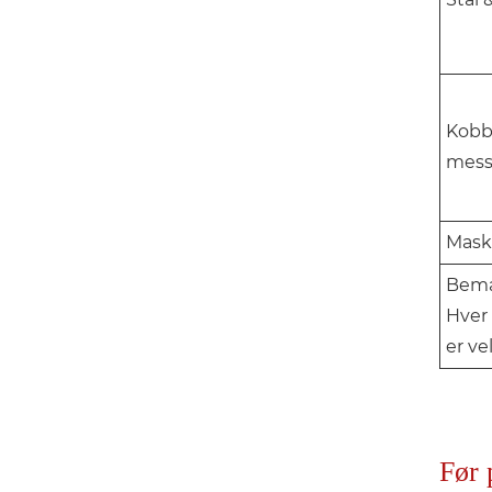
Kobb
mess
Mask
Bemær
Hver 
er ve
Før 