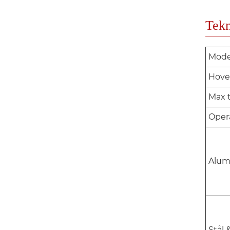
Tekn
Mode
Hove
Max t
Oper
Alum
Stål 