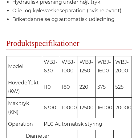
Hydraulisk presning under højt tryk
Olie- og kølevæskeseparation (hvis relevant)
Briketdannelse og automatisk udledning
Produktspecifikationer
WBJ-
WBJ-
WBJ-
WBJ-
WBJ-
Model
630
1000
1250
1600
2000
Hovedeffekt
110
180
220
375
525
(KW)
Max tryk
6300
10000
12500
16000
20000
(KN)
Operation
PLC Automatisk styring
Diameter