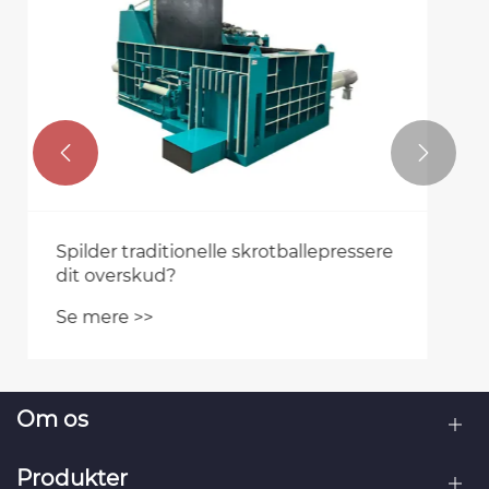
saks rolle i moderne industrier
Se mere >>


Om os
Produkter